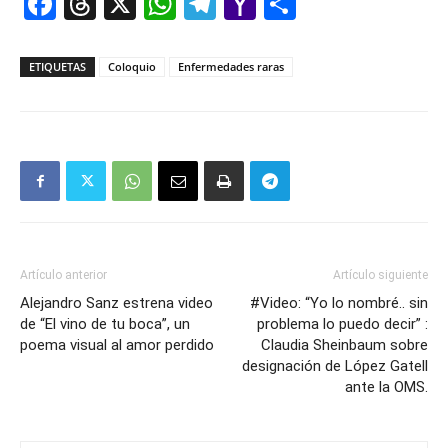
Facebook
Threads
X
WhatsApp
Telegram
Yahoo
Comparti
Mail
ETIQUETAS
Coloquio
Enfermedades raras
Artículo anterior
Artículo siguiente
Alejandro Sanz estrena video
#Video: “Yo lo nombré.. sin
de “El vino de tu boca”, un
problema lo puedo decir” :
poema visual al amor perdido
Claudia Sheinbaum sobre
designación de López Gatell
ante la OMS.