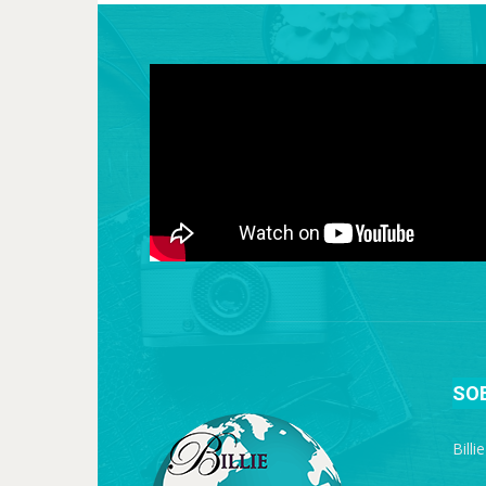
SO
Billi