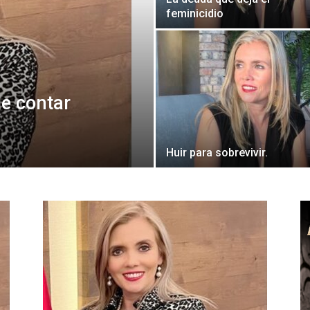
feminicidio
de contar
Huir para sobrevivir.