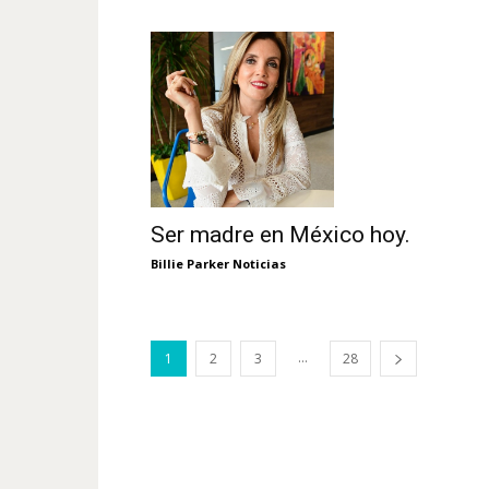
Ser madre en México hoy.
Billie Parker Noticias
...
1
2
3
28