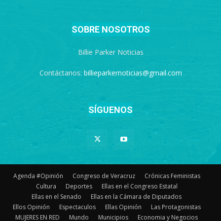
SOBRE NOSOTROS
Billie Parker Noticias
Contáctanos:
billieparkernoticias@gmail.com
SÍGUENOS
Agenda #Opinión
Congreso de Veracruz
Crónicas Feministas
Cultura
Deportes
Ellas en el Congreso Estatal
Ellas en el Senado
Ellas en la Cámara de Diputados
Ellos Opinión
Espectaculos
Ellas Opinión
Las Protagonistas
MUJERES EN RED
Mundo
Municipios
Economia y Negocios