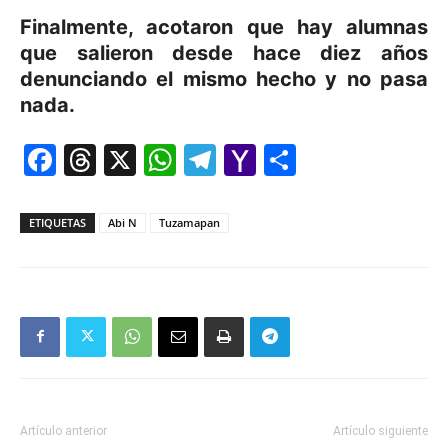
Finalmente, acotaron que hay alumnas
que salieron desde hace diez años
denunciando el mismo hecho y no pasa
nada.
Facebook
Threads
X
WhatsApp
Telegram
Yahoo
Comparti
Mail
ETIQUETAS
Abi N
Tuzamapan
Artículo anterior
Artículo siguiente