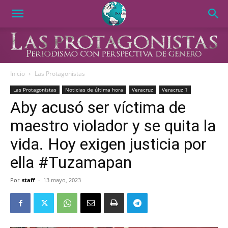
Inicio
Las Protagonistas
Las Protagonistas
Noticias de última hora
Veracruz
Veracruz 1
Aby acusó ser víctima de
maestro violador y se quita la
vida. Hoy exigen justicia por
ella #Tuzamapan
Por
staff
-
13 mayo, 2023