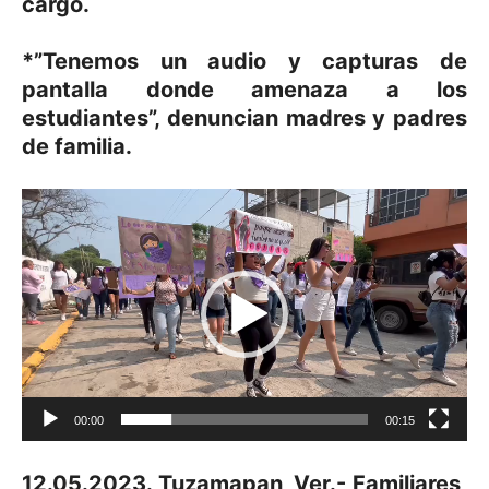
cargo.
*”Tenemos un audio y capturas de
pantalla donde amenaza a los
estudiantes”, denuncian madres y padres
de familia.
Reproductor
de
vídeo
00:00
00:15
12.05.2023. Tuzamapan, Ver.- Familiares,