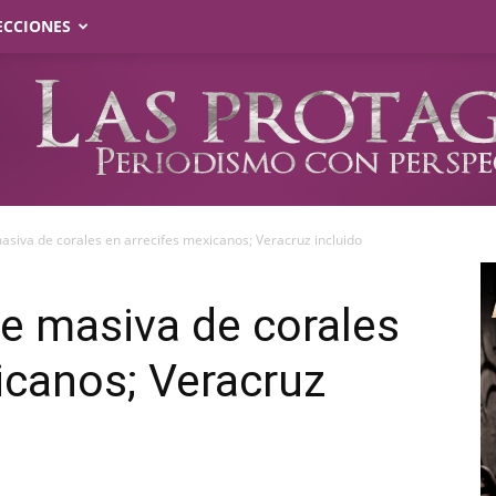
ECCIONES
asiva de corales en arrecifes mexicanos; Veracruz incluido
e masiva de corales
icanos; Veracruz