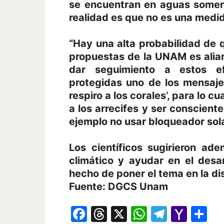
se encuentran en aguas somer
realidad es que no es una medid
“Hay una alta probabilidad de q
propuestas de la UNAM es aliar
dar seguimiento a estos e
protegidas uno de los mensaj
respiro a los corales’, para lo cu
a los arrecifes y ser conscient
ejemplo no usar bloqueador sola
Los científicos sugirieron ad
climático y ayudar en el desar
hecho de poner el tema en la dis
Fuente: DGCS Unam
Facebook
Threads
X
WhatsAp
Telegr
Yah
Co