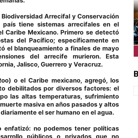
semanas.
e Biodiversidad Arrecifal y Conservación
 país tiene sistemas arrecifales en el
 el Caribe Mexicano. Primero se detectó
stas del Pacífico; específicamente en
ó el blanqueamiento a finales de mayo
siones del arrecife murieron. Esta
ornia, Jalisco, Guerrero y Veracruz.
B
oo) o el Caribe mexicano, agregó, los
o debilitados por diversos factores: el
po las altas temperaturas, sufrimiento
muerte masiva en años pasados y altos
a diariamente el ser humano en el agua.
o enfatizó: no podemos tener políticas
sarrollo públicos o privados que no