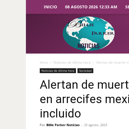
INICIO
08 AGOSTO 2026 12:33 AM
S
Billie
Parker
Noticias
Inicio
Noticias de última hora
Alertan de muerte m
Noticias de última hora
Sociedad
Alertan de muert
en arrecifes mex
incluido
Por
Billie Parker Noticias
-
25 agosto, 2023