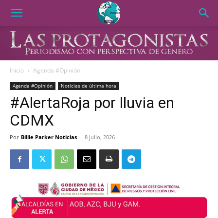
Inicio
Agenda #Opinión
Agenda #Opinión
Noticias de última hora
#AlertaRoja por lluvia en
CDMX
Por
Billie Parker Noticias
-
8 julio, 2026