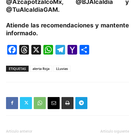
@AzcapotzalcoMx, @BJAlcaldia y
@TuAlcaldiaGAM.
Atiende las recomendaciones y mantente
informado.
Facebook
Threads
X
WhatsApp
Telegram
Yahoo
Comparti
Mail
ETIQUETAS
alerta Roja
LLuvias
Artículo anterior
Artículo siguiente