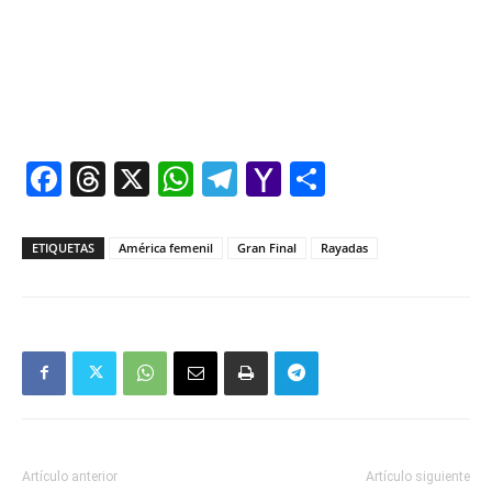
Facebook
Threads
X
WhatsApp
Telegram
Yahoo
Comparti
Mail
ETIQUETAS
América femenil
Gran Final
Rayadas
Artículo anterior
Artículo siguiente