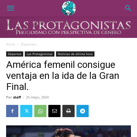
Inicio
Deportes
Deportes
Las Protagonistas
Noticias de última hora
América femenil consigue
ventaja en la ida de la Gran
Final.
Por
staff
-
25 mayo, 2024