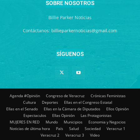
SOBRE NOSOTROS
Billie Parker Noticias
Contáctanos:
billieparkernoticias@gmail.com
SÍGUENOS
Agenda #Opinión
Congreso de Veracruz
Crónicas Feministas
Cultura
Deportes
Ellas en el Congreso Estatal
Ellas en el Senado
Ellas en la Cámara de Diputados
Ellos Opinión
Espectaculos
Ellas Opinión
Las Protagonistas
MUJERES EN RED
Mundo
Municipios
Economia y Negocios
Noticias de última hora
País
Salud
Sociedad
Veracruz 1
Veracruz 2
Veracruz 3
Video