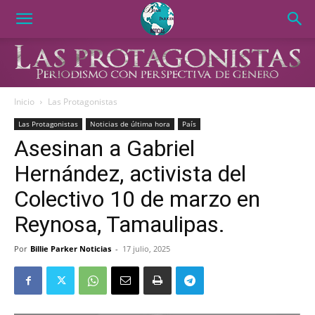
Inicio
Las Protagonistas
Las Protagonistas
Noticias de última hora
País
Asesinan a Gabriel
Hernández, activista del
Colectivo 10 de marzo en
Reynosa, Tamaulipas.
Por
Billie Parker Noticias
-
17 julio, 2025