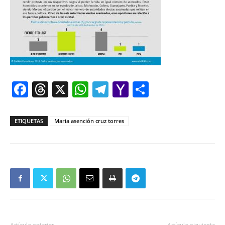
Facebook
Threads
X
WhatsApp
Telegram
Yahoo
Comparti
Mail
ETIQUETAS
Maria asención cruz torres