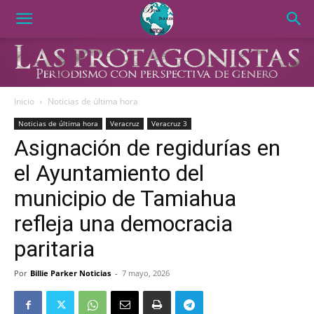
Inicio
Noticias de última hora
Noticias de última hora
Veracruz
Veracruz 3
Asignación de regidurías en
el Ayuntamiento del
municipio de Tamiahua
refleja una democracia
paritaria
Por
Billie Parker Noticias
-
7 mayo, 2026