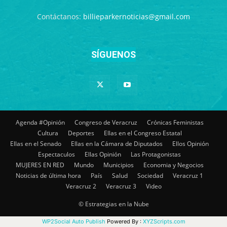
Contáctanos:
billieparkernoticias@gmail.com
SÍGUENOS
Agenda #Opinión
Congreso de Veracruz
Crónicas Feministas
Cultura
Deportes
Ellas en el Congreso Estatal
Ellas en el Senado
Ellas en la Cámara de Diputados
Ellos Opinión
Espectaculos
Ellas Opinión
Las Protagonistas
MUJERES EN RED
Mundo
Municipios
Economia y Negocios
Noticias de última hora
País
Salud
Sociedad
Veracruz 1
Veracruz 2
Veracruz 3
Video
© Estrategias en la Nube
WP2Social Auto Publish
Powered By :
XYZScripts.com