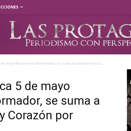
ECCIONES
 5 de mayo Movimiento Reformador, se suma a coalición Fuerza...
ica 5 de mayo
rmador, se suma a
 y Corazón por