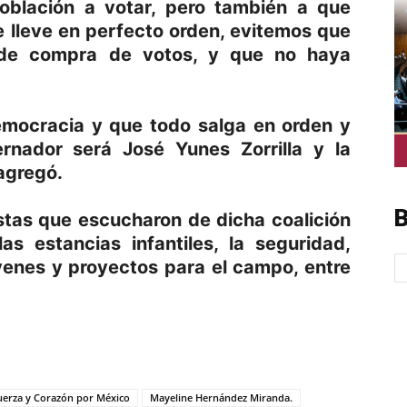
oblación a votar, pero también a que
se lleve en perfecto orden, evitemos que
 de compra de votos, y que no haya
emocracia y que todo salga en orden y
nador será José Yunes Zorrilla y la
 agregó.
B
stas que escucharon de dicha coalición
s estancias infantiles, la seguridad,
venes y proyectos para el campo, entre
p
am
oo
mpartir
uerza y Corazón por México
Mayeline Hernández Miranda.