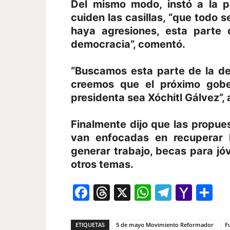
Del mismo modo, instó a la p
cuiden las casillas, “que todo 
haya agresiones, esta parte
democracia”, comentó.
“Buscamos esta parte de la d
creemos que el próximo gober
presidenta sea Xóchitl Gálvez”,
Finalmente dijo que las propue
van enfocadas en recuperar la
generar trabajo, becas para jó
otros temas.
Facebook
Threads
X
WhatsAp
Telegr
Yah
Co
Mail
ETIQUETAS
5 de mayo Movimiento Reformador
F