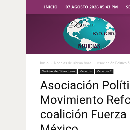
INICIO
07 AGOSTO 2026 05:43 PM
S
Billie
Parker
Noticias
Inicio
Noticias de última hora
Asociación Política
Noticias de última hora
Veracruz
Veracruz 2
Asociación Polít
Movimiento Refo
coalición Fuerza
México