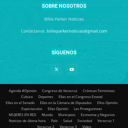
SOBRE NOSOTROS
Billie Parker Noticias
Contáctanos:
billieparkernoticias@gmail.com
SÍGUENOS
Agenda #Opinión
Congreso de Veracruz
Crónicas Feministas
Cultura
Deportes
Ellas en el Congreso Estatal
Ellas en el Senado
Ellas en la Cámara de Diputados
Ellos Opinión
Espectaculos
Ellas Opinión
Las Protagonistas
MUJERES EN RED
Mundo
Municipios
Economia y Negocios
Noticias de última hora
País
Salud
Sociedad
Veracruz 1
Veracruz 2
Veracruz 3
Video