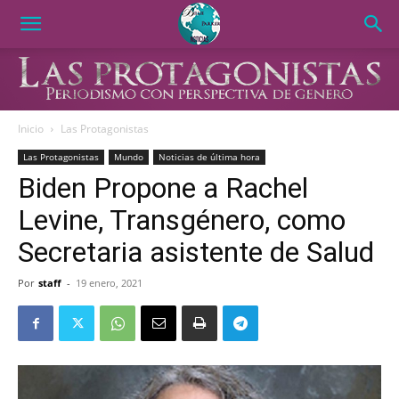
Inicio
Las Protagonistas
Las Protagonistas
Mundo
Noticias de última hora
Biden Propone a Rachel
Levine, Transgénero, como
Secretaria asistente de Salud
Por
staff
-
19 enero, 2021