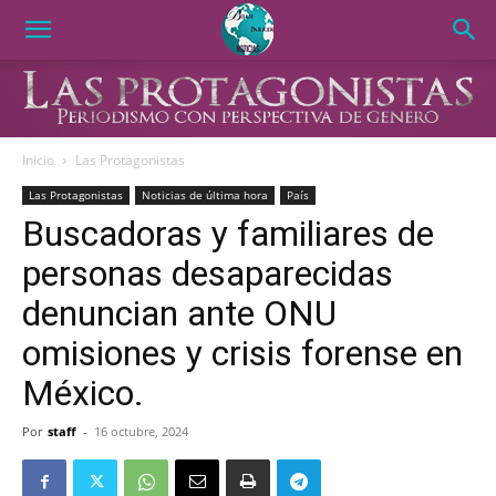
Inicio
Las Protagonistas
Las Protagonistas
Noticias de última hora
País
Buscadoras y familiares de
personas desaparecidas
denuncian ante ONU
omisiones y crisis forense en
México.
Por
staff
-
16 octubre, 2024