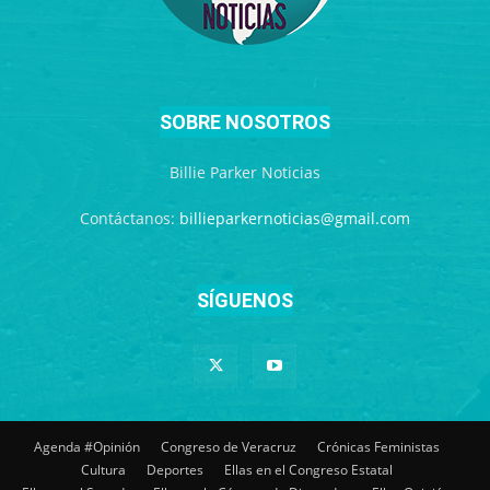
SOBRE NOSOTROS
Billie Parker Noticias
Contáctanos:
billieparkernoticias@gmail.com
SÍGUENOS
Agenda #Opinión
Congreso de Veracruz
Crónicas Feministas
Cultura
Deportes
Ellas en el Congreso Estatal