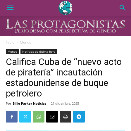
Inicio
Mundo
Mundo
Noticias de última hora
Califica Cuba de “nuevo acto
de piratería” incautación
estadounidense de buque
petrolero
Por
Billie Parker Noticias
-
21 diciembre, 2025