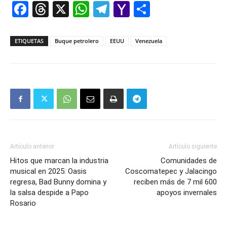
Facebook
Threads
X
WhatsApp
Telegram
Yahoo
Comparti
Mail
ETIQUETAS
Buque petrolero
EEUU
Venezuela
Artículo anterior
Artículo siguiente
Hitos que marcan la industria
Comunidades de
musical en 2025: Oasis
Coscomatepec y Jalacingo
regresa, Bad Bunny domina y
reciben más de 7 mil 600
la salsa despide a Papo
apoyos invernales
Rosario