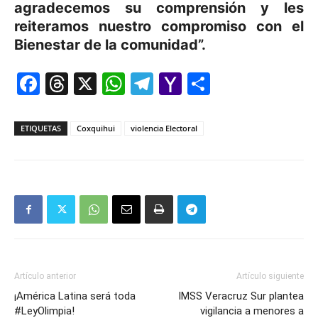
agradecemos su comprensión y les
reiteramos nuestro compromiso con el
Bienestar de la comunidad”.
Facebook
Threads
X
WhatsApp
Telegram
Yahoo
Comparti
Mail
ETIQUETAS
Coxquihui
violencia Electoral
Artículo anterior
Artículo siguiente
¡América Latina será toda
IMSS Veracruz Sur plantea
#LeyOlimpia!
vigilancia a menores a