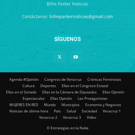
Billie Parker Noticias
Contáctanos:
billieparkernoticias@gmail.com
SÍGUENOS
Agenda #Opinión
Congreso de Veracruz
Crónicas Feministas
Cultura
Deportes
Ellas en el Congreso Estatal
Ellas en el Senado
Ellas en la Cámara de Diputados
Ellos Opinión
Espectaculos
Ellas Opinión
Las Protagonistas
MUJERES EN RED
Mundo
Municipios
Economia y Negocios
Noticias de última hora
País
Salud
Sociedad
Veracruz 1
Veracruz 2
Veracruz 3
Video
© Estrategias en la Nube