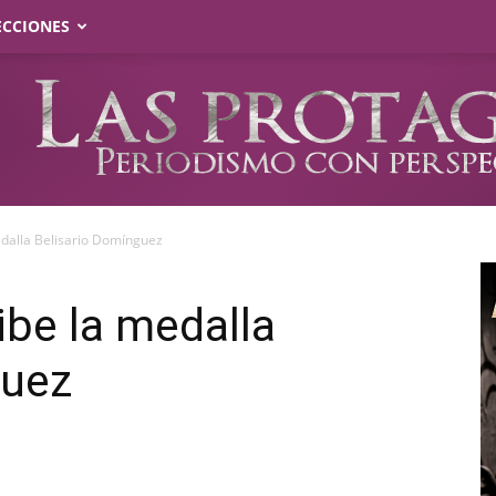
ECCIONES
edalla Belisario Domínguez
ibe la medalla
guez