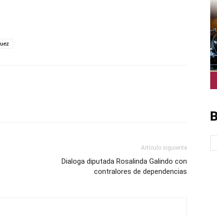
p
am
oo
mpartir
guez
B
Artículo siguiente
Dialoga diputada Rosalinda Galindo con
contralores de dependencias