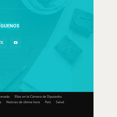
ÍGUENOS
 Senado
Ellas en la Cámara de Diputados
s
Noticias de última hora
País
Salud