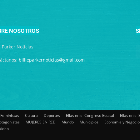
BRE NOSOTROS
S
ie Parker Noticias
áctanos:
billieparkernoticias@gmail.com
 Feministas
Cultura
Deportes
Ellas en el Congreso Estatal
Ellas en el
otagonistas
MUJERES EN RED
Mundo
Municipios
Economia y Negocio
Video