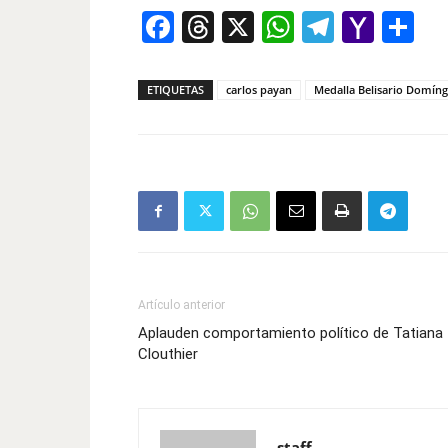
Facebook
Threads
X
WhatsAp
Telegr
Yah
Co
Mail
ETIQUETAS
carlos payan
Medalla Belisario Domín
Artículo anterior
Aplauden comportamiento político de Tatiana
Clouthier
staff