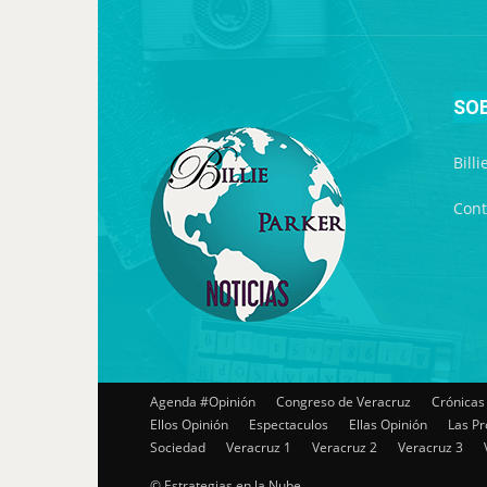
SO
Bill
Cont
Agenda #Opinión
Congreso de Veracruz
Crónicas
Ellos Opinión
Espectaculos
Ellas Opinión
Las Pr
Sociedad
Veracruz 1
Veracruz 2
Veracruz 3
© Estrategias en la Nube