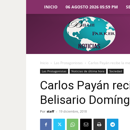
INICIO
06 AGOSTO 2026 05:59 PM
S
Billie
Parker
Noticias
Inicio
Las Protagonistas
Carlos Payán recibe la m
Las Protagonistas
Noticias de última hora
Sociedad
Carlos Payán rec
Belisario Domín
Por
staff
-
19 diciembre, 2018