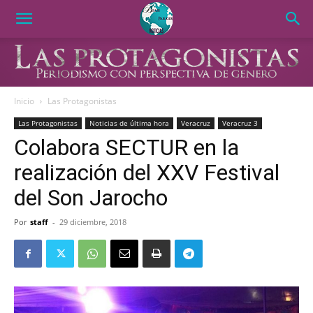
Inicio
Las Protagonistas
Las Protagonistas
Noticias de última hora
Veracruz
Veracruz 3
Colabora SECTUR en la
realización del XXV Festival
del Son Jarocho
Por
staff
-
29 diciembre, 2018