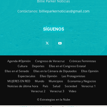
Billie Parker Noticias
Contáctanos:
billieparkernoticias@gmail.com
SÍGUENOS
Agenda #Opinión
Congreso de Veracruz
Crónicas Feministas
Cultura
Deportes
Ellas en el Congreso Estatal
Ellas en el Senado
Ellas en la Cámara de Diputados
Ellos Opinión
Espectaculos
Ellas Opinión
Las Protagonistas
MUJERES EN RED
Mundo
Municipios
Economia y Negocios
Noticias de última hora
País
Salud
Sociedad
Veracruz 1
Veracruz 2
Veracruz 3
Video
© Estrategias en la Nube