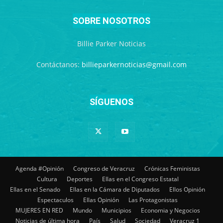
SOBRE NOSOTROS
Billie Parker Noticias
Contáctanos:
billieparkernoticias@gmail.com
SÍGUENOS
Agenda #Opinión
Congreso de Veracruz
Crónicas Feministas
Cultura
Deportes
Ellas en el Congreso Estatal
Ellas en el Senado
Ellas en la Cámara de Diputados
Ellos Opinión
Espectaculos
Ellas Opinión
Las Protagonistas
MUJERES EN RED
Mundo
Municipios
Economia y Negocios
Noticias de última hora
País
Salud
Sociedad
Veracruz 1