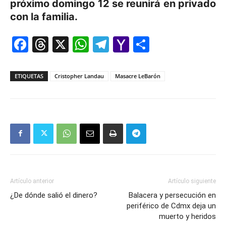
próximo domingo 12 se reunirá en privado
con la familia.
Facebook
Threads
X
WhatsApp
Telegram
Yahoo
Comparti
Mail
ETIQUETAS
Cristopher Landau
Masacre LeBarón
Artículo anterior
Artículo siguiente
¿De dónde salió el dinero?
Balacera y persecución en
periférico de Cdmx deja un
muerto y heridos