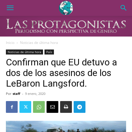
Inicio
Noticias de última hora
Noticias de última hora
País
Confirman que EU detuvo a
dos de los asesinos de los
LeBaron Langsford.
Por
staff
-
9 enero, 2020