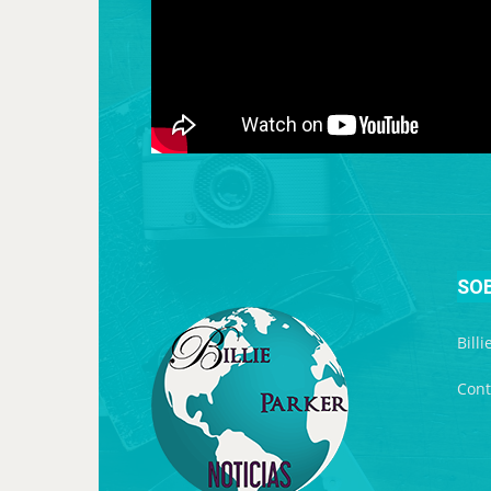
SO
Bill
Cont