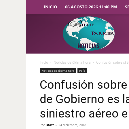
INICIO
06 AGOSTO 2026 11:40 PM
S
Billie
Parker
Noticias
Inicio
Noticias de última hora
Confusión sobre si S
Noticias de última hora
País
Confusión sobre 
de Gobierno es la
siniestro aéreo 
Por
staff
-
24 diciembre, 2018