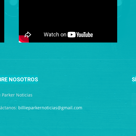
BRE NOSOTROS
S
ie Parker Noticias
áctanos:
billieparkernoticias@gmail.com