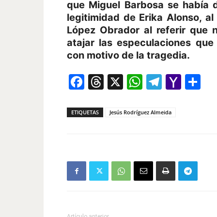
que Miguel Barbosa se había 
legitimidad de Erika Alonso, a
López Obrador al referir que 
atajar las especulaciones que
con motivo de la tragedia.
Facebook
Threads
X
WhatsAp
Telegr
Yah
Co
Mail
ETIQUETAS
Jesús Rodríguez Almeida
Artículo anterior