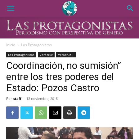
Inicio
Las Protagonistas
Las Protagonistas
Veracruz
Veracruz 1
Coordinación, no sumisión”
entre los tres poderes del
Estado: Pozos Castro
Por
staff
-
18 noviembre, 2018