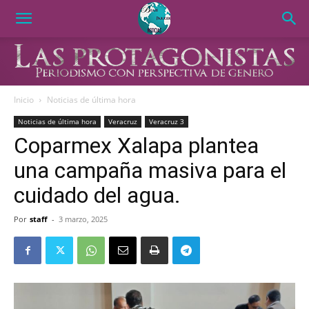
Inicio
Noticias de última hora
Noticias de última hora
Veracruz
Veracruz 3
Coparmex Xalapa plantea
una campaña masiva para el
cuidado del agua.
Por
staff
-
3 marzo, 2025