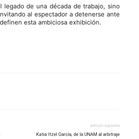
l legado de una década de trabajo, sino
invitando al espectador a detenerse ante
e definen esta ambiciosa exhibición.
p
am
oo
mpartir
Artículo siguiente
l
Katia Itzel García, de la UNAM al arbitraje