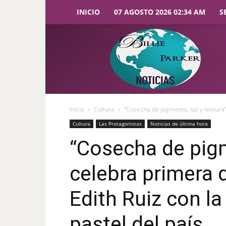
INICIO
07 AGOSTO 2026 02:34 AM
S
Billie
Parker
Noticias
Inicio
Cultura
“Cosecha de pigmento, luz y textura”
Cultura
Las Protagonistas
Noticias de última hora
“Cosecha de pigm
celebra primera 
Edith Ruiz con l
pastel del país