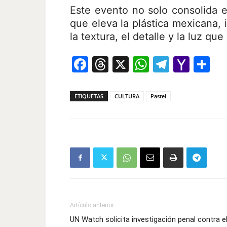
Este evento no solo consolida e
que eleva la plástica mexicana, 
la textura, el detalle y la luz qu
Facebook
Threads
X
WhatsAp
Telegr
Yah
Co
Mail
ETIQUETAS
CULTURA
Pastel
Artículo anterior
UN Watch solicita investigación penal contra e