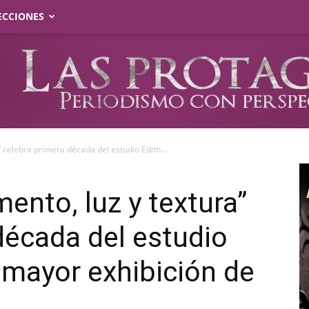
ECCIONES
 celebra primera década del estudio Edith...
ento, luz y textura”
década del estudio
a mayor exhibición de