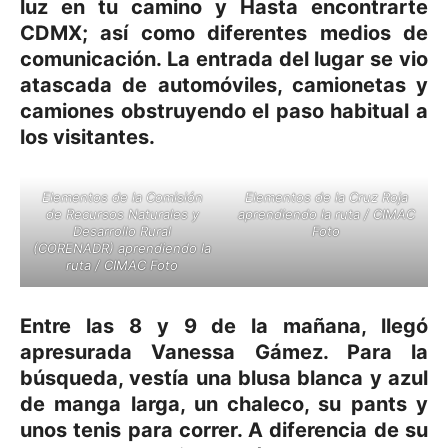
luz en tu camino y Hasta encontrarte
CDMX; así como diferentes medios de
comunicación. La entrada del lugar se vio
atascada de automóviles, camionetas y
camiones obstruyendo el paso habitual a
los visitantes.
Elementos de la Comisión
Elementos de la Cruz Roja
de Recursos Naturales y
aprendiendo la ruta / CIMAC
Desarrollo Rural
Foto
(CORENADR) aprendiendo la
ruta / CIMAC Foto
Entre las 8 y 9 de la mañana, llegó
apresurada Vanessa Gámez. Para la
búsqueda, vestía una blusa blanca y azul
de manga larga, un chaleco, su pants y
unos tenis para correr. A diferencia de su