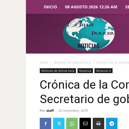
INICIO
08 AGOSTO 2026 12:26 AM
S
Billie
Parker
Noticias
Inicio
Noticias de última hora
Crónica de la Compa
Noticias de última hora
Veracruz
Veracruz 2
Crónica de la C
Secretario de go
Por
staff
-
22 noviembre, 2019