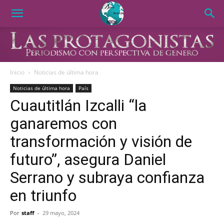
Inicio
Noticias de última hora
Noticias de última hora
País
Cuautitlán Izcalli “la
ganaremos con
transformación y visión de
futuro”, asegura Daniel
Serrano y subraya confianza
en triunfo
Por
staff
-
29 mayo, 2024