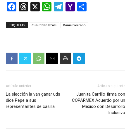
Facebook
Threads
X
WhatsApp
Telegram
Yahoo
Comparti
Mail
ETIQUETAS
Cuautitlán Izcalli
Daniel Serrano
Artículo anterior
Artículo siguiente
La elección la van ganar uds
Juanita Carrillo firma con
dice Pepe a sus
COPARMEX Acuerdo por un
representantes de casilla.
México con Desarrollo
Inclusivo