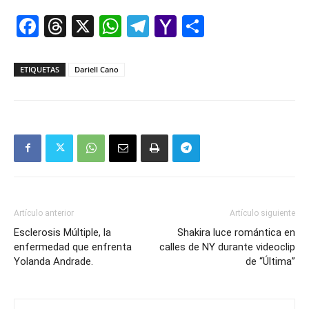
Facebook
Threads
X
WhatsApp
Telegram
Yahoo
Comparti
Mail
ETIQUETAS
Dariell Cano
Artículo anterior
Artículo siguiente
Esclerosis Múltiple, la
Shakira luce romántica en
enfermedad que enfrenta
calles de NY durante videoclip
Yolanda Andrade.
de “Última”