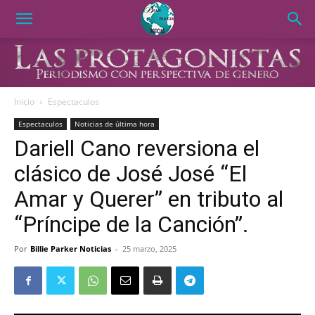
Inicio
Espectaculos
Espectaculos
Noticias de última hora
Dariell Cano reversiona el
clásico de José José “El
Amar y Querer” en tributo al
“Príncipe de la Canción”.
Por
Billie Parker Noticias
-
25 marzo, 2025