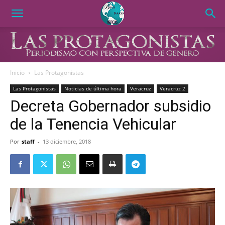
Inicio
Las Protagonistas
Las Protagonistas
Noticias de última hora
Veracruz
Veracruz 2
Decreta Gobernador subsidio
de la Tenencia Vehicular
Por
staff
-
13 diciembre, 2018