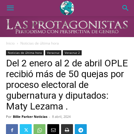
Inicio
Noticias de última hora
Noticias de última hora
Veracruz
Veracruz 2
Del 2 enero al 2 de abril OPLE
recibió más de 50 quejas por
proceso electoral de
gubernatura y diputados:
Maty Lezama .
Por
Billie Parker Noticias
-
8 abril, 2024