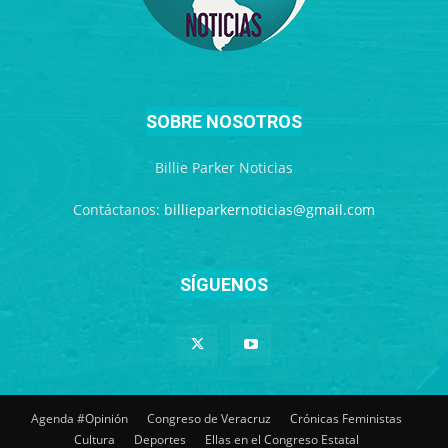
SOBRE NOSOTROS
Billie Parker Noticias
Contáctanos:
billieparkernoticias@gmail.com
SÍGUENOS
Agenda #Opinión
Congreso de Veracruz
Crónicas Feministas
Cultura
Deportes
Ellas en el Congreso Estatal