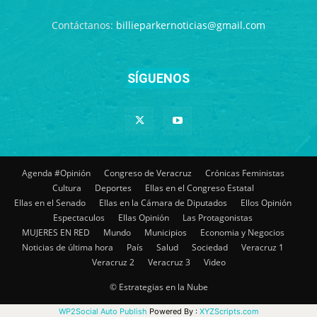
Contáctanos:
billieparkernoticias@gmail.com
SÍGUENOS
Agenda #Opinión
Congreso de Veracruz
Crónicas Feministas
Cultura
Deportes
Ellas en el Congreso Estatal
Ellas en el Senado
Ellas en la Cámara de Diputados
Ellos Opinión
Espectaculos
Ellas Opinión
Las Protagonistas
MUJERES EN RED
Mundo
Municipios
Economia y Negocios
Noticias de última hora
País
Salud
Sociedad
Veracruz 1
Veracruz 2
Veracruz 3
Video
© Estrategias en la Nube
WP2Social Auto Publish
Powered By :
XYZScripts.com