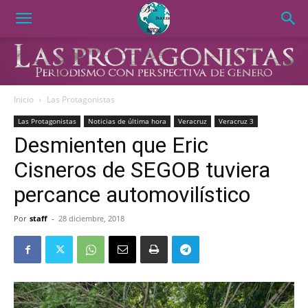
Inicio
Las Protagonistas
Las Protagonistas
Noticias de última hora
Veracruz
Veracruz 3
Desmienten que Eric
Cisneros de SEGOB tuviera
percance automovilístico
Por
staff
-
28 diciembre, 2018