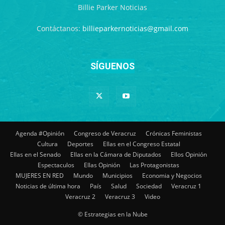
Billie Parker Noticias
Contáctanos:
billieparkernoticias@gmail.com
SÍGUENOS
Agenda #Opinión
Congreso de Veracruz
Crónicas Feministas
Cultura
Deportes
Ellas en el Congreso Estatal
Ellas en el Senado
Ellas en la Cámara de Diputados
Ellos Opinión
Espectaculos
Ellas Opinión
Las Protagonistas
MUJERES EN RED
Mundo
Municipios
Economia y Negocios
Noticias de última hora
País
Salud
Sociedad
Veracruz 1
Veracruz 2
Veracruz 3
Video
© Estrategias en la Nube