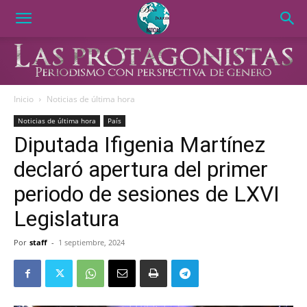
Inicio
Noticias de última hora
Noticias de última hora
País
Diputada Ifigenia Martínez
declaró apertura del primer
periodo de sesiones de LXVI
Legislatura
Por
staff
-
1 septiembre, 2024