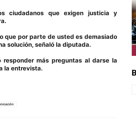
s ciudadanos que exigen justicia y
ra.
reo que por parte de usted es demasiado
na solución, señaló la diputada.
ó responder más preguntas al darse la
 la entrevista.
B
p
am
oo
mpartir
nicación