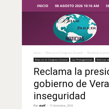
INICIO
08 AGOSTO 2026 10:16 AM
S
Billie
Parker
Noticias
Inicio
Ellas en el Congreso Estatal
Reclama la pres
Ellas en el Congreso Estatal
Las Protagonistas
Noticias d
Reclama la presi
gobierno de Vera
inseguridad
Por
staff
-
17 diciembre, 2018