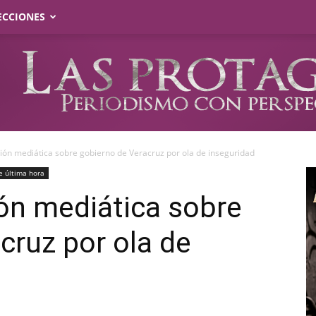
ECCIONES
ión mediática sobre gobierno de Veracruz por ola de inseguridad
e última hora
ón mediática sobre
cruz por ola de