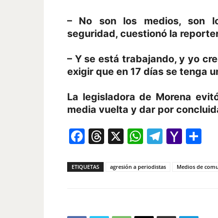
– No son los medios, son lo
seguridad, cuestionó la reporte
– Y se está trabajando, y yo c
exigir que en 17 días se tenga u
La legisladora de Morena evit
media vuelta y dar por concluida
Facebook
Threads
X
WhatsAp
Telegr
Yah
Co
Mail
ETIQUETAS
agresión a periodistas
Medios de comu