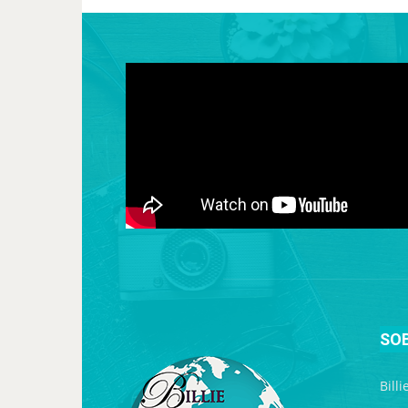
SO
Bill