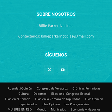
SOBRE NOSOTROS
Billie Parker Noticias
Contáctanos:
billieparkernoticias@gmail.com
SÍGUENOS
Agenda #Opinión
Congreso de Veracruz
Crónicas Feministas
Cultura
Deportes
Ellas en el Congreso Estatal
Ellas en el Senado
Ellas en la Cámara de Diputados
Ellos Opinión
Espectaculos
Ellas Opinión
Las Protagonistas
MUJERES EN RED
Mundo
Municipios
Economia y Negocios