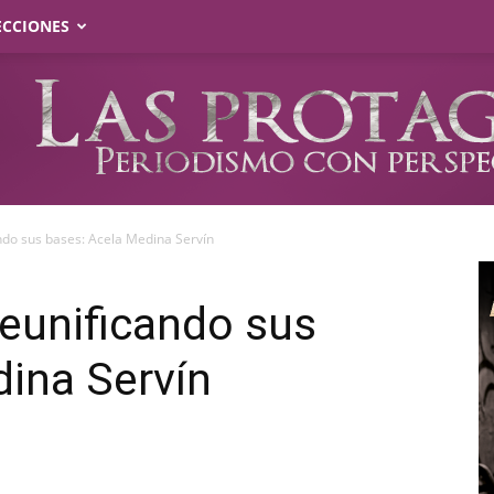
ECCIONES
ando sus bases: Acela Medina Servín
reunificando sus
ina Servín