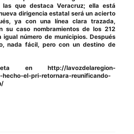
e las que destaca Veracruz; ella está
nueva dirigencia estatal será un acierto
és, ya con una línea clara trazada,
en su caso nombramientos de los 212
n igual número de municipios. Después
o, nada fácil, pero con un destino de
 en http://lavozdelaregion-
hecho-el-pri-retornara-reunificando-
n/
p
am
oo
mpartir