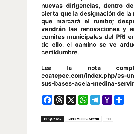
nuevas dirigencias, dentro d
cierta que la designación de la 
que marcará el rumbo; despu
vendrán las renovaciones y 
comités municipales del PRI e
de ello, el camino se ve ardu
certidumbre.
Lea la nota completa
coatepec.com/index.php/es-un-
sus-bases-acela-medina-servi
Facebook
Threads
X
WhatsAp
Telegr
Yah
Co
Mail
ETIQUETAS
Acela Medina Servin
PRI