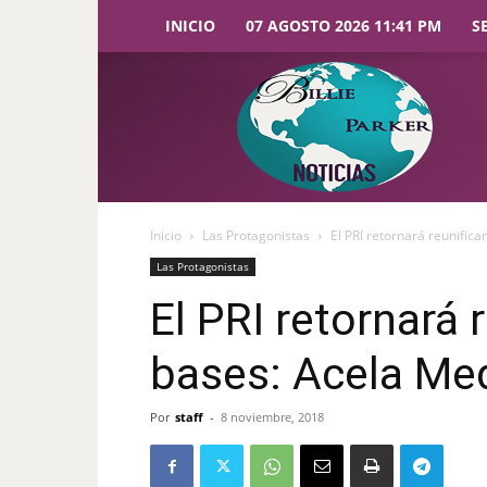
INICIO
07 AGOSTO 2026 11:41 PM
S
Billie
Parker
Noticias
Inicio
Las Protagonistas
El PRI retornará reunific
Las Protagonistas
El PRI retornará 
bases: Acela Med
Por
staff
-
8 noviembre, 2018