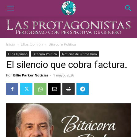
Inicio
Ellos Opinión
Bitacora Política
Ellos Opinión
Bitacora Política
Noticias de última hora
El silencio que cobra factura.
Por
Billie Parker Noticias
-
1 mayo, 2026