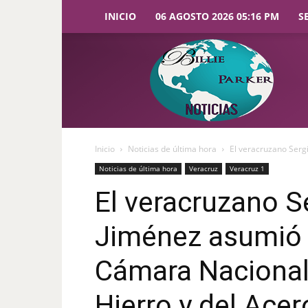
INICIO
06 AGOSTO 2026 05:16 PM
S
Billie
Parker
Noticias
Inicio
Noticias de última hora
El veracruzano Sergi
Noticias de última hora
Veracruz
Veracruz 1
El veracruzano S
Jiménez asumió l
Cámara Nacional 
Hierro y del Acer