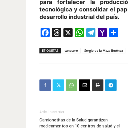
para fortalecer la producci
tecnológica y consolidar el pap
desarrollo industrial del país.
Facebook
Threads
X
WhatsAp
Telegr
Yah
Co
Mail
ETIQUETAS
canacero
Sergio de la Maza Jiménez
Artículo anterior
Camionetitas de la Salud garantizan
medicamentos en 10 centros de salud y el