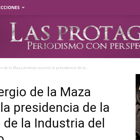
ECCIONES
o de la Maza Jiménez asumió la presidencia de la...
ergio de la Maza
a presidencia de la
de la Industria del
o