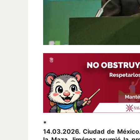
*
14.03.2026. Ciudad de México.
la Maza Jiménez asumió la pr