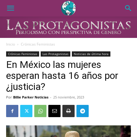
Inicio
Crónicas Feministas
Crónicas Feministas
Las Protagonistas
Noticias de última hora
En México las mujeres
esperan hasta 16 años por
¿justicia?
Por
Billie Parker Noticias
-
25 noviembre, 2023