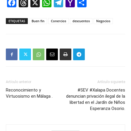
Facebook
Threads
X
WhatsApp
Telegram
Yahoo
Comparti
Mail
ETIQUETAS
Buen fin
Conercios
descuentos
Negocios
Artículo anterior
Artículo siguiente
Reconocimiento y
#SEV #Xalapa Docentes
Virtuosismo en Málaga .
denuncian privación ilegal de la
libertad en el Jardín de Niños
Esperanza Osorio.