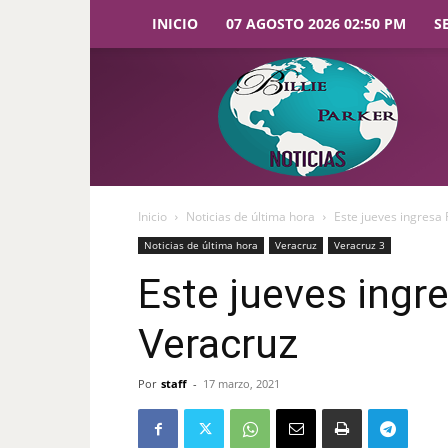
INICIO
07 AGOSTO 2026 02:50 PM
S
Billie
Parker
Noticias
Inicio
Noticias de última hora
Este jueves ingresa 
Noticias de última hora
Veracruz
Veracruz 3
Este jueves ingre
Veracruz
Por
staff
-
17 marzo, 2021