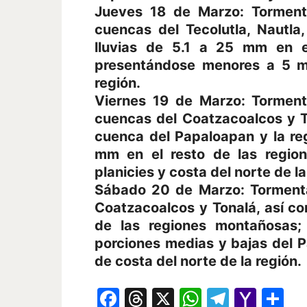
Jueves 18 de Marzo: Tormen
cuencas del Tecolutla, Nautla
lluvias de 5.1 a 25 mm en e
presentándose menores a 5 mm
región.
Viernes 19 de Marzo: Tormen
cuencas del Coatzacoalcos y 
cuenca del Papaloapan y la reg
mm en el resto de las regi
planicies y costa del norte de la
Sábado 20 de Marzo: Torment
Coatzacoalcos y Tonalá, así com
de las regiones montañosas
porciones medias y bajas del 
de costa del norte de la región.
Facebook
Threads
X
WhatsAp
Telegr
Yah
Co