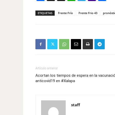
Mail
ETIQUETAS
Frente Frío
Frente Frio 43
pronósti
Artículo anterior
Acortan los tiempos de espera en la vacunaci
anticovid19 en #Xalapa
staff