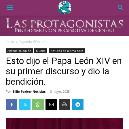
Inicio
Agenda #Opinión
Agenda #Opinión
Mundo
Noticias de última hora
Esto dijo el Papa León XIV en
su primer discurso y dio la
bendición.
Por
Billie Parker Noticias
-
8 mayo, 2025