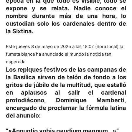
época en la que todo es visible, todo se
expone y se relata. Nadie conoce el
nombre durante más de una hora, lo
custodian solo los cardenales dentro de
la Sixtina.
Este jueves 8 de mayo de 2025 a las 18:07 (hora local) la
fumata blanca ha anunciado al mundo la noticia tan
esperada.
Los repiques festivos de las campanas de
la Basílica sirven de telón de fondo a los
gritos de júbilo de la multitud, que estalló
en aplausos al salir el cardenal
protodiácono,
Dominique Mamberti
,
encargado de proclamar la fórmula latina
del anuncio:
“«Annuntio vobis gaudium magnum…»”