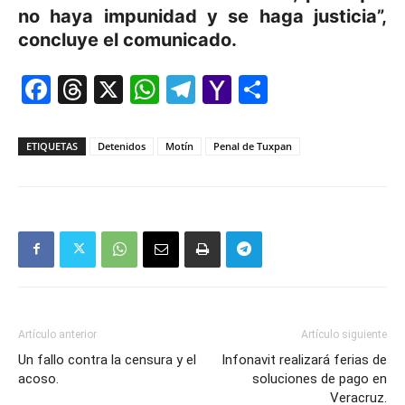
no haya impunidad y se haga justicia”,
concluye el comunicado.
Facebook
Threads
X
WhatsApp
Telegram
Yahoo
Comparti
Mail
ETIQUETAS
Detenidos
Motín
Penal de Tuxpan
Artículo anterior
Artículo siguiente
Un fallo contra la censura y el
Infonavit realizará ferias de
acoso.
soluciones de pago en
Veracruz.