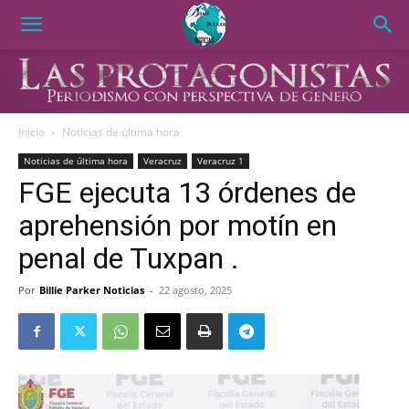
Inicio
Noticias de última hora
Noticias de última hora
Veracruz
Veracruz 1
FGE ejecuta 13 órdenes de
aprehensión por motín en
penal de Tuxpan .
Por
Billie Parker Noticias
-
22 agosto, 2025