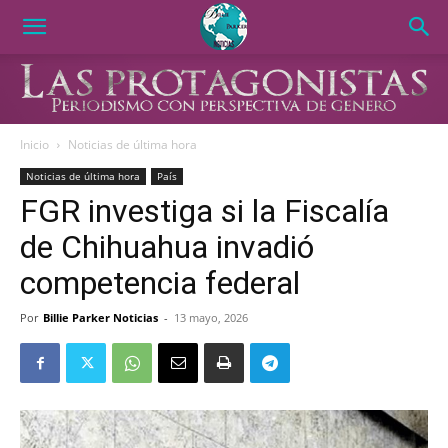
Inicio
Noticias de última hora
Noticias de última hora
País
FGR investiga si la Fiscalía
de Chihuahua invadió
competencia federal
Por
Billie Parker Noticias
-
13 mayo, 2026