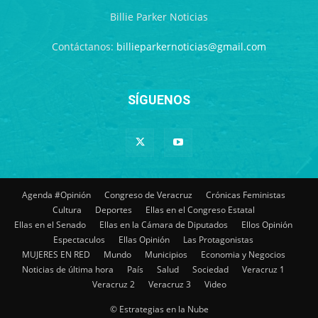
Billie Parker Noticias
Contáctanos:
billieparkernoticias@gmail.com
SÍGUENOS
Agenda #Opinión
Congreso de Veracruz
Crónicas Feministas
Cultura
Deportes
Ellas en el Congreso Estatal
Ellas en el Senado
Ellas en la Cámara de Diputados
Ellos Opinión
Espectaculos
Ellas Opinión
Las Protagonistas
MUJERES EN RED
Mundo
Municipios
Economia y Negocios
Noticias de última hora
País
Salud
Sociedad
Veracruz 1
Veracruz 2
Veracruz 3
Video
© Estrategias en la Nube