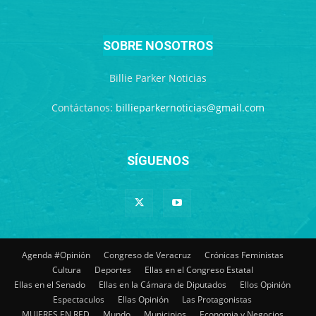
SOBRE NOSOTROS
Billie Parker Noticias
Contáctanos:
billieparkernoticias@gmail.com
SÍGUENOS
Agenda #Opinión
Congreso de Veracruz
Crónicas Feministas
Cultura
Deportes
Ellas en el Congreso Estatal
Ellas en el Senado
Ellas en la Cámara de Diputados
Ellos Opinión
Espectaculos
Ellas Opinión
Las Protagonistas
MUJERES EN RED
Mundo
Municipios
Economia y Negocios