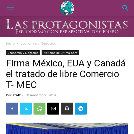
Inicio
Economia y Negocios
Economia y Negocios
Noticias de última hora
Firma México, EUA y Canadá
el tratado de libre Comercio
T- MEC
Por
staff
-
30 noviembre, 2018