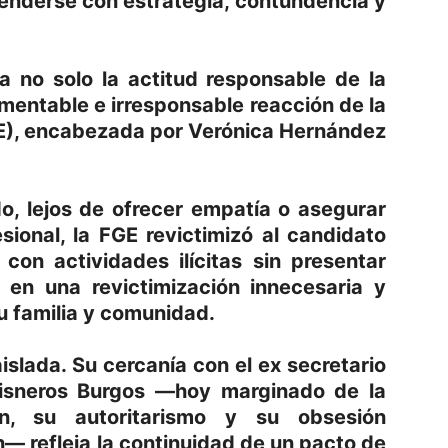
enderse con estrategia, contundencia y
a no solo la actitud responsable de la
mentable e irresponsable reacción de la
GE), encabezada por Verónica Hernández
o, lejos de ofrecer empatía o asegurar
sional, la FGE revictimizó al candidato
con actividades ilícitas sin presentar
ó en una revictimización innecesaria y
 familia y comunidad.
islada. Su cercanía con el ex secretario
 Cisneros Burgos —hoy marginado de la
ón, su autoritarismo y su obsesión
n— refleja la continuidad de un pacto de