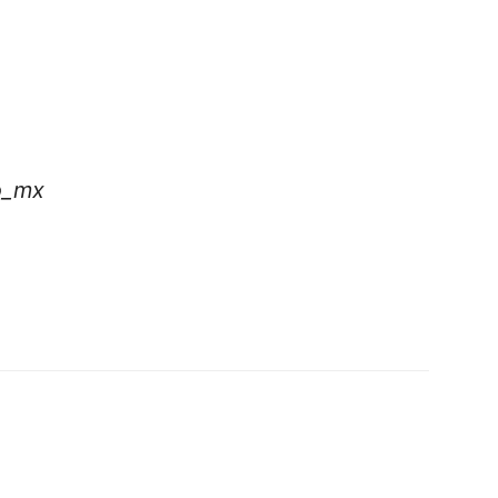
o_mx
p
am
oo
mpartir