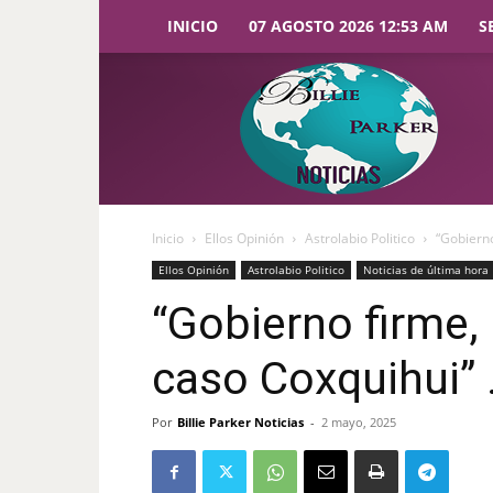
INICIO
07 AGOSTO 2026 12:53 AM
S
Billie
Parker
Noticias
Inicio
Ellos Opinión
Astrolabio Politico
“Gobierno
Ellos Opinión
Astrolabio Politico
Noticias de última hora
“Gobierno firme,
caso Coxquihui” 
Por
Billie Parker Noticias
-
2 mayo, 2025