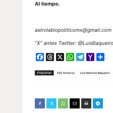
Al tiempo.
astrolabiopoliticomx@gmail.com
“X” antes Twitter: @LuisBaqueir
Facebook
Threads
X
WhatsAp
Telegr
Yah
Co
Mail
ETIQUETAS
FGE Veracruz
Luis Ramirez Baqueiro