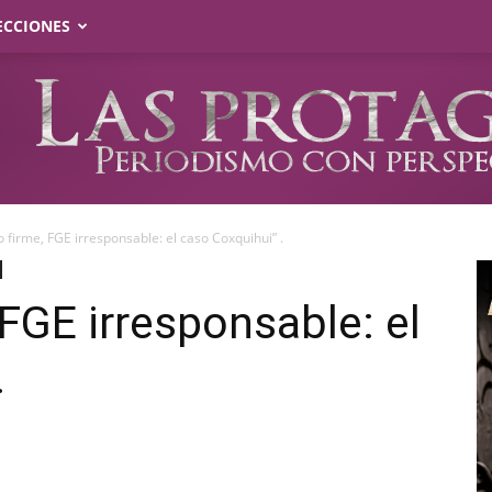
ECCIONES
 firme, FGE irresponsable: el caso Coxquihui” .
 FGE irresponsable: el
.