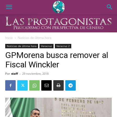
Inicio
Noticias de última hora
Noticias de última hora
Veracruz
Veracruz 2
GPMorena busca remover al
Fiscal Winckler
Por
staff
-
29 noviembre, 2018