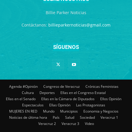
Billie Parker Noticias
Contáctanos:
billieparkernoticias@gmail.com
SÍGUENOS
Agenda #Opinión
Congreso de Veracruz
Crónicas Feministas
Cultura
Deportes
Ellas en el Congreso Estatal
Ellas en el Senado
Ellas en la Cámara de Diputados
Ellos Opinión
Espectaculos
Ellas Opinión
Las Protagonistas
MUJERES EN RED
Mundo
Municipios
Economia y Negocios
Noticias de última hora
País
Salud
Sociedad
Veracruz 1
Veracruz 2
Veracruz 3
Video