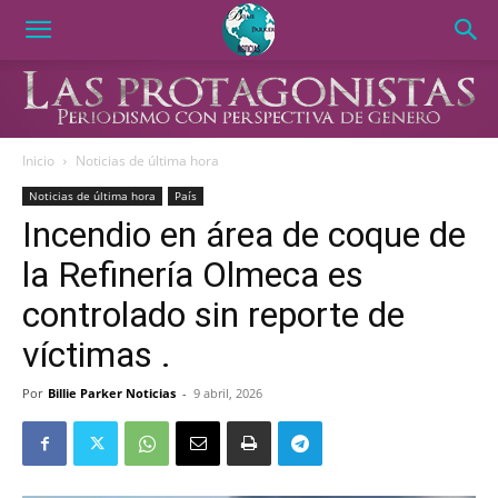
Inicio
Noticias de última hora
Noticias de última hora
País
Incendio en área de coque de
la Refinería Olmeca es
controlado sin reporte de
víctimas .
Por
Billie Parker Noticias
-
9 abril, 2026