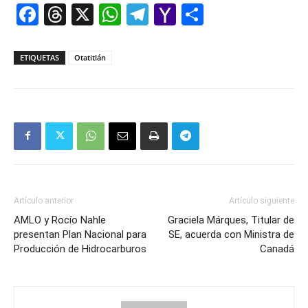
Facebook
Threads
X
WhatsApp
Telegram
Yahoo
Comparti
Mail
ETIQUETAS
Otatitlán
Artículo anterior
Artículo siguiente
AMLO y Rocío Nahle
Graciela Márques, Titular de
presentan Plan Nacional para
SE, acuerda con Ministra de
Producción de Hidrocarburos
Canadá