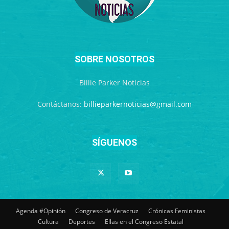
SOBRE NOSOTROS
Billie Parker Noticias
Contáctanos:
billieparkernoticias@gmail.com
SÍGUENOS
Agenda #Opinión
Congreso de Veracruz
Crónicas Feministas
Cultura
Deportes
Ellas en el Congreso Estatal